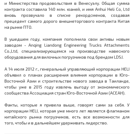
и Министерства продовольствия в Венесуэлу. Общая сумма
контракта составила 140 млн. юаней, и имя Anhui Heli Co, Ltd
вновь прозвучало в списке рекордсменов, создавая
прецедент самого дорого внешнеторгового контракта Китая
на рынке ПТО.
В ушедшем году, компания пополнила свои активы новым
заводом - Anqing Liandong Engineering Trucks Attachments
Co.,Ltd, специализирующемся на производстве навесного
оборудования для вилочных погрузчиков под брендом LDSJ.
А 14 июля 2012 г., генеральный управляющий корпорации HELI
объявил о планах расширения влияния корпорации в Юго-
Восточной Азии и строительстве нового завода в Таиланде,
чтобы уже в 2015 году извлечь выгоду от экономического
сообщества Ассоциация стран Юго-Восточной Азии (АСЕАН).
Факты, которые я привела выше, говорят сами за себя. У
корпорации HELI, которая уже много лет является флагманом
китайского рынка погрузчиков, есть все возможности для
того, чтобы и в дальнейшем удерживать лидерство.