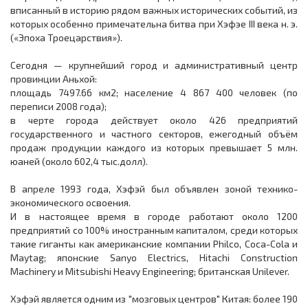
вписанный в историю рядом важных исторических событий, из
которых особенно примечательна битва при Хэфэе III века н. э.
(«Эпоха Троецарствия»).
Сегодня — крупнейший город и административный центр
провинции Аньхой:
площадь 7497.66 км2; население 4 867 400 человек (по
переписи 2008 года);
в черте города действует около 426 предприятий
государственного и частного секторов, ежегодный объём
продаж продукции каждого из которых превышает 5 млн.
юаней (около 602,4 тыс.долл).
В апреле 1993 года, Хэфэй был объявлен зоной технико-
экономического освоения.
И в настоящее время в городе работают около 1200
предприятий со 100% иностранным капиталом, среди которых
такие гиганты как американские компании Philco, Coca-Cola и
Maytag; японские Sanyo Electrics, Hitachi Construction
Machinery и Mitsubishi Heavy Engineering; британская Unilever.
Хэфэй является одним из "мозговых центров" Китая: более 190