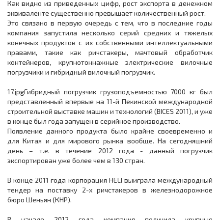
Как видно из приведенных цифр, рост экспорта в денежном
эквиваленте существенно превышает количественный рост.
Это связано в первую очередь с тем, что в последние годы
компания запустила несколько серий средних и тяжелых
конечных продуктов с их собственными интеллектуальными
правами, такие как ричстакеры, мачтовый обработчик
контейнеров, крупнотоннажные электрические вилочные
погрузчики и гибридный вилочный погрузчик.
17.jpgГибридный погрузчик грузоподъемностью 7000 кг был
представленный впервые на 11-й Пекинской международной
строительной выставке машин и технологий (BICES 2011), и уже
в конце был года запущен в серийное производство.
Появление данного продукта было крайне своевременно и
для Китая и для мирового рынка вообще. На сегодняшний
день – т.е. в течение 2012 года - данный погрузчик
экспортирован уже более чем в 130 стран.
В конце 2011 года корпорация HELI выиграла международный
тендер на поставку 2-х ричстакеров в железнодорожное
бюро Шеньян (КНР).
В начале 2012 года компания получила крупные