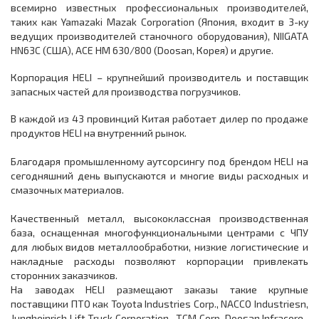
всемирно известных профессиональных производителей,
таких как Yamazaki Mazak Corporation (Япония, входит в 3-ку
ведущих производителей станочного оборудования), NIIGATA
HN63C (США), ACE HM 630/800 (Doosan, Корея) и другие.
Корпорация HELI – крупнейший производитель и поставщик
запасных частей для производства погрузчиков.
В каждой из 43 провинций Китая работает дилер по продаже
продуктов HELI на внутренний рынок.
Благодаря промышленному аутсорсингу под брендом HELI на
сегодняшний день выпускаются и многие виды расходных и
смазочных материалов.
Качественный металл, высококлассная производственная
база, оснащенная многофункциональными центрами с ЧПУ
для любых видов металлообработки, низкие логистические и
накладные расходы позволяют корпорации привлекать
сторонних заказчиков.
На заводах HELI размещают заказы такие крупные
поставщики ПТО как Toyota Industries Corp., NACCO Industriesn,
Jungheinrich Lift Truck Corporation , TCM Corp, Doosan Infracore ,