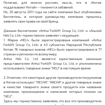
Полагаю, для многих россиян, мысль, что в «Китае
подделывают Китай» – покажется забавной.
Но, 20 августа 2011 года на сайте компании был опубликован
Бюллетень, в котором руководству компании пришлось
заявлять свои права на свой бренд.
Данным бюллетенем «Anhui Forklift Group Co, Ltd» и «Аньхой
Heli Co, Ltd» торжественно заявляет следующее:
1. Марка «HELI» была зарегистрирована компанией «Anhui
Forklift Group Co, Ltd» в 43 субъектах Народной Республике
Китая; 76 товарных знаков «HELI» было зарегистрировано в 77
странах и регионах по всему миру.
Anhui Heli Co, Ltd является единственным законным
представителем Anhui Forklift Group Co, Ltd, и уполномочена
использовать товарные знаки "HELI" в настоящее время.
2. Отметим, что некоторые другие производители погрузчиков
в Китае используют "HECHA", "ANCHA" и другие товарные знаки
в качестве товарного знака своего продукта или название
компании, произношение и написание которых похожи на
"HELI" .
Здесь мы торжественно заявляем, что все эти производители