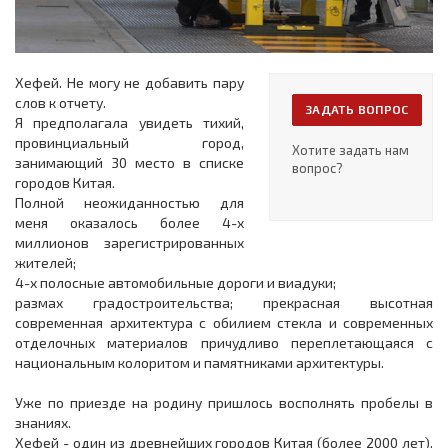
Хефей. Не могу не добавить пару
слов к отчету.
ЗАДАТЬ ВОПРОС
Я предполагала увидеть тихий,
провинциальный город,
Хотите задать нам
занимающий 30 место в списке
вопрос?
городов Китая.
Полной неожиданностью для
меня оказалось более 4-х
миллионов зарегистрированных
жителей;
4-х полосные автомобильные дороги и виадуки;
размах градостроительства; прекрасная высотная
современная архитектура с обилием стекла и современных
отделочных материалов причудливо переплетающаяся с
национальным колоритом и памятниками архитектуры.
Уже по приезде на родину пришлось восполнять пробелы в
знаниях.
Хефей - один из древнейших городов Китая (более 2000 лет),