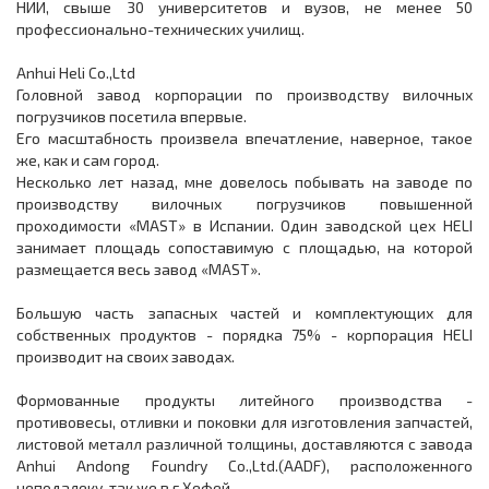
НИИ, свыше 30 университетов и вузов, не менее 50
профессионально-технических училищ.
Anhui Heli Co.,Ltd
Головной завод корпорации по производству вилочных
погрузчиков посетила впервые.
Его масштабность произвела впечатление, наверное, такое
же, как и сам город.
Несколько лет назад, мне довелось побывать на заводе по
производству вилочных погрузчиков повышенной
проходимости «MAST» в Испании. Один заводской цех HELI
занимает площадь сопоставимую с площадью, на которой
размещается весь завод «MAST».
Большую часть запасных частей и комплектующих для
собственных продуктов - порядка 75% - корпорация HELI
производит на своих заводах.
Формованные продукты литейного производства -
противовесы, отливки и поковки для изготовления запчастей,
листовой металл различной толщины, доставляются с завода
Anhui Andong Foundry Co.,Ltd.(AADF), расположенного
неподалеку, так же в г.Хефей.