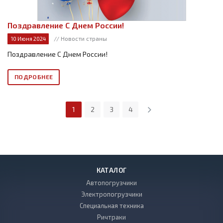
Поздравление С Днем России!
// Новости страны
10 Июня 2024
Поздравление С Днем России!
ПОДРОБНЕЕ
1
2
3
4
КАТАЛОГ
Автопогрузчики
Электропогрузчики
Специальная техника
Ричтраки