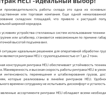
трак HELI -идеальный выбор!
ая производительность работы склада это одна из основных
водственная или торговая компания. Еще одной немаловажно
ьзование складских площадей, что привело к растущей попу
альной шириной коридора.
х условиях устройства стеллажных систем использование техники
грузчик или штабелер, становится невозможным по причине габар
аточной высотой подъема вил.
й ситуации идеальным решением для оперативной обработки груз
5 м являются ричтраки HELI c грузоподъемностью от 1 до 2 тонн.
ая конструкция ричтрака HELI обеспечивает устойчивость техники
х. Маневренность и высокая скорость работы ричтрака HELI в узк
ая интенсивность перемещения и штабелирования грузов, дос
иям, которые реализованы в линейке ричтраков HELI. Удобно
ьного времени сотруднику не испытывать дискомфорт и усталость
тавленные ассортименте ричтраки HELI обладают всеми необход