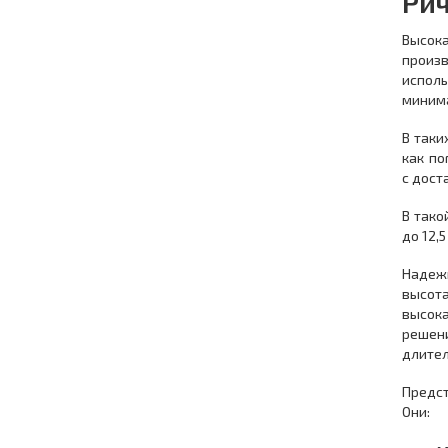
Рич
Высок
произ
испол
миним
В таки
как по
с дост
В тако
до 12,
Надежн
высота
высок
решен
длител
Предс
Они: