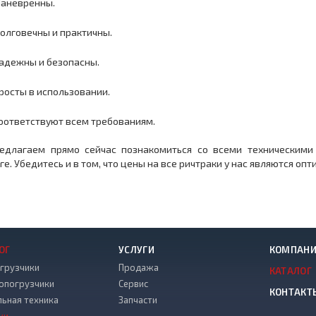
Маневренны.
Долговечны и практичны.
Надежны и безопасны.
Просты в использовании.
Соответствуют всем требованиям.
едлагаем прямо сейчас познакомиться со всеми техническими
ге. Убедитесь и в том, что цены на все ричтраки у нас являются о
ОГ
УСЛУГИ
КОМПАН
грузчики
Продажа
КАТАЛОГ
опогрузчики
Сервис
КОНТАКТ
льная техника
Запчасти