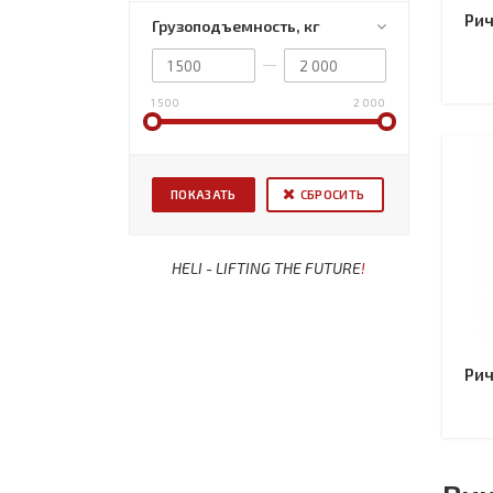
Рич
Грузоподъемность, кг
1 500
2 000
СБРОСИТЬ
HELI - LIFTING THE FUTURE
!
Рич