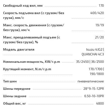
Свободный ход вил, мм
170
Скорость подъема вил (с грузом/без
400/420
груза), мм/с
Макс. скорость движения (с грузом/
19/19
без груза), км/ч
Макс. преодолеваемый подъем (с
21/20
грузом/без груза), %
Модель двигателя
Isuzu 4JG2 |
QUANCHAI 4C3
Номинальная мощность, KW/r.p.m
35/2450 | 36/2500
Крутящий момент, N.m/r.p.m
170/1700 |
190/1800
Тип шин
пневматические
Шины передние
28*9-15-12PR
Шины задние
6.50-10-10PR
Общий вес, кг
4800